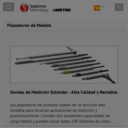
Skip to content
T
o
g
g
Palpadores de Medida
l
e
n
a
v
i
g
a
t
i
o
n
Sondas de Medición Estándar
- Alta Calidad y Rentable
Los palpadores de contacto suelen ser la solución más
rentable para diversas aplicaciones de medición y
posicionamiento. Cuentan con excelentes capacidades de
carga lateral y pueden durar hasta 100 millones de ciclos.