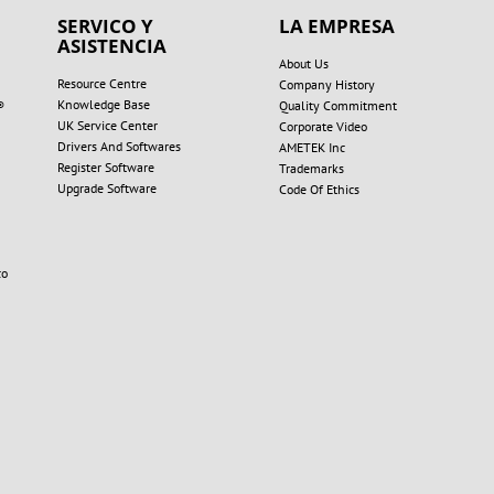
SERVICO Y
LA EMPRESA
ASISTENCIA
About Us
Resource Centre
Company History
Knowledge Base
®
Quality Commitment
UK Service Center
Corporate Video
Drivers And Softwares
AMETEK Inc
Register Software
Trademarks
Upgrade Software
Code Of Ethics
co