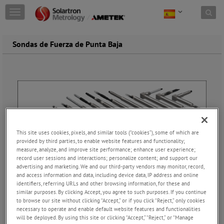
Skip to content
T
o
g
g
Sondas de Fuerza de Punta Baja
l
e
n
a
v
i
g
a
t
This site uses cookies, pixels, and similar tools (“cookies”), some of which are
i
provided by third parties, to enable website features and functionality;
o
measure, analyze, and improve site performance; enhance user experience;
n
record user sessions and interactions; personalize content; and support our
advertising and marketing. We and our third-party vendors may monitor, record,
Palpadores Tacto Pluma
and access information and data, including device data, IP address and online
Los transductores de tacto delicado están diseñados
identifiers, referring URLs and other browsing information, for these and
similar purposes. By clicking Accept, you agree to such purposes. If you continue
especialmente para calibrar o medir superficies delicadas,
to browse our site without clicking “Accept,” or if you click “Reject,” only cookies
como parabrisas de coches, botes farmacéuticos,
necessary to operate and enable default website features and functionalities
componentes electromecánicos y piezas de plástico. Mientras
will be deployed. By using this site or clicking “Accept,” “Reject,” or “Manage
que los transductores tradicionales ejercen con sus puntas